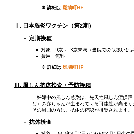
※ 詳細は
斑鳩町HP
Ⅱ. 日本脳炎ワクチン（第2期）
定期接種
対象：9歳～13歳未満（当院での取扱いは
費用：無料
※ 詳細は
斑鳩町HP
Ⅲ. 風しん抗体検査・予防接種
妊娠中の風しん感染は、先天性風しん症候群
ど）の赤ちゃんが生まれてくる可能性が高まり
その周囲の方は、抗体の確認が推奨されます。
抗体検査
対象：
1962年4月2日～1979年4月1日生の