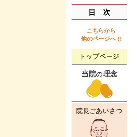
目 次
こちらから
他のページへ !!
トップページ
当院
理念
の
院長ごあいさつ