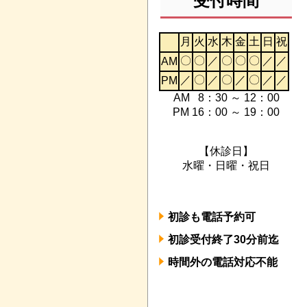
受付時間
月
火
水
木
金
土
日
祝
〇
〇
／
〇
〇
〇
／
／
AM
／
〇
／
〇
／
〇
／
／
PM
A
M 8：30 ～ 12：00
PM 16：00 ～ 19：00
【休診日】
水曜・日曜・祝日
初診も電話予約可
初診受付終了30分前迄
時間外の電話対応不能