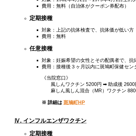
費用：無料（自治体がクーポン券配布）
定期接種
対象：上記の抗体検査で、抗体価が低い方
費用：無料
任意接種
対象：妊娠希望の女性とその配偶者で、抗
費用：接種後３ヶ月以内に斑鳩町保健セン
《当院窓口》
風しんワクチン 5200円 ➡ 助成後 260
麻しん風しん混合（MR）ワクチン 8800円
※ 詳細は
斑鳩町HP
Ⅳ. インフルエンザワクチン
定期接種