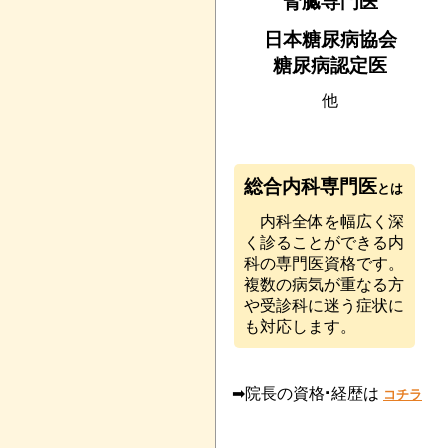
腎臓専門医
日本糖尿病協会
糖尿病認定医
他
総合内科専門医
とは
内科全体を幅広く深
く診ることができる内
科の専門医資格です。
複数の病気が重なる方
や受診科に迷う症状に
も対応します。
·
➡院長の資格
経歴は
コチラ