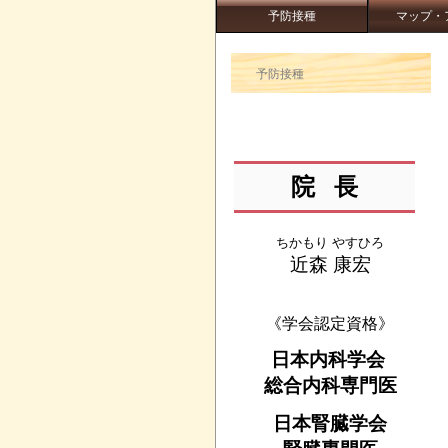
予防接種
マップ・
予防接種
院
長
ちかもり やすひろ
近森 康宏
《学会認定資格》
日本内科学会
総合内科専門医
日本腎臓学会