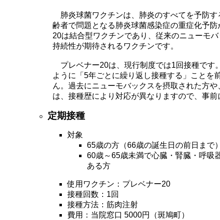
肺炎球菌ワクチンは、肺炎のすべてを予防す
齢者で問題となる肺炎球菌感染症の重症化予防
20は結合型ワクチンであり、従来のニューモ
持続性が期待されるワクチンです。
プレベナー20は、現行制度では1回接種です
ように「5年ごとに繰り返し接種する」ことを
ん。過去にニューモバックスを摂取された方や
は、接種歴により対応が異なりますので、事前
定期接種
対象
65歳の方（66歳の誕生日の前日まで
60歳～65歳未満で心臓・腎臓・呼吸
ある方
使用ワクチン：プレベナー20
接種回数：1回
接種方法：筋肉注射
費用：当院窓口 5
000円（斑鳩町）