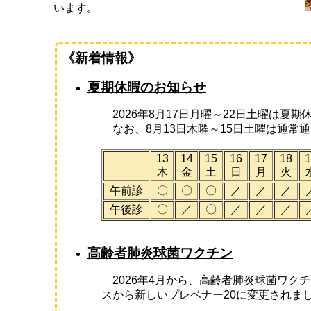
います。
《新着情報》
夏期休暇のお知らせ
2026年8月17日月曜～22日土曜は夏
なお、8月13日木曜～15日土曜は通常
13
14
15
16
17
18
1
木
金
土
日
月
火
午前診
〇
〇
〇
／
／
／
午後診
〇
／
〇
／
／
／
高齢者肺炎球菌ワクチン
2026年4月から、高齢者肺炎球菌ワク
スから新しいプレベナー20に変更されま