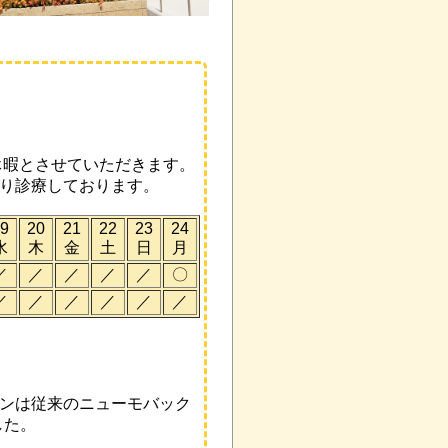
期休暇とさせていただきます。
通り診療しております。
9
20
21
22
23
24
水
木
金
土
日
月
／
／
／
／
／
〇
／
／
／
／
／
／
チンは従来のニューモバック
した。