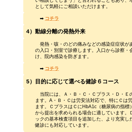
い相談してしまう」と言われることもあり、
として気軽にご相談いただけます。
➡
コチラ
4）動線分離の発熱外来
発熱・咳・のどの痛みなどの感染症症状が
の入口・別室で診療します。入口から診察・
け、院内感染を防ぎます。
➡
コチラ
5）目的に応じて選べる健診６コース
当院には、Ａ・Ｂ・Ｃ・Ｃプラス・Ｄ・Ｅ
ます。
A・Ｂ・Ｃは労安法対応で、特にＣは
ます。ＣプラスはＣにHbA1c（糖尿病の指
から提出を求められる場合に適しています。
ックの基本検査項目を追加した、より充実し
健診にも対応しています。