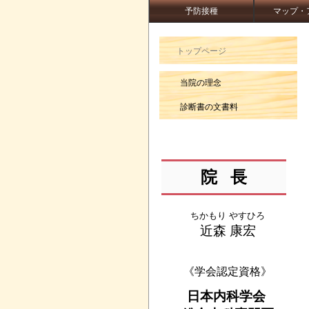
予防接種
マップ・
トップページ
当院の理念
診断書の文書料
院
長
ちかもり やすひろ
近森 康宏
《学会認定資格》
日本内科学会