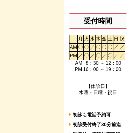
受付時間
月
火
水
木
金
土
日
祝
〇
〇
／
〇
〇
〇
／
／
AM
／
〇
／
〇
／
〇
／
／
PM
A
M 8：30 ～ 12：00
PM 16：00 ～ 19：00
【休診日】
水曜・日曜・祝日
初診も電話予約可
初診受付終了30分前迄