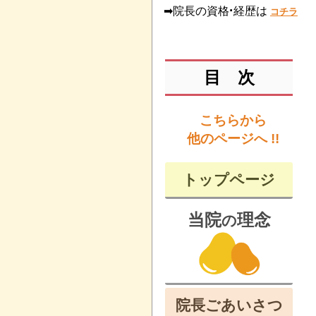
·
➡院長の資格
経歴は
コチラ
目 次
こちらから
他のページへ !!
トップページ
当院
理念
の
院長ごあいさつ